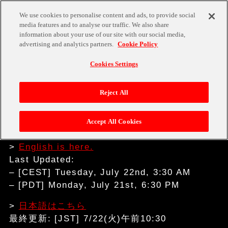
We use cookies to personalise content and ads, to provide social
media features and to analyse our traffic. We also share
information about your use of our site with our social media,
advertising and analytics partners.
Cookie Policy
NEWS
TOP
Cookies Settings
2025.07.22
GAME
Reject All
NEWS
[TEKKEN 8] Update Data Ver.2.03.02 / ア
ップデートデータ Ver.2.03.02
Accept All Cookies
TEKKEN 8
>
English is here.
Last Updated:
– [CEST] Tuesday, July 22nd, 3:30 AM
TITLES
– [PDT] Monday, July 21st, 6:30 PM
>
日本語はこちら
最終更新: [JST] 7/22(火)午前10:30