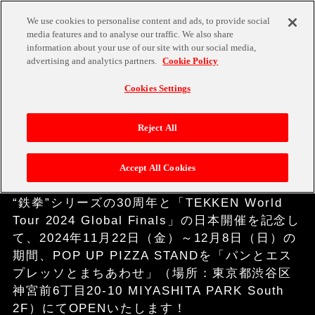
We use cookies to personalise content and ads, to provide social
media features and to analyse our traffic. We also share
information about your use of our site with our social media,
advertising and analytics partners.
Cookie Policy
NEWS
TOP
Cookies Settings
2024.11.18
SPECIAL
Reject All
NEWS
TEKKEN WORLD TOUR 2024 POP UP PIZZA
STAND 期間限定OPEN!! [UPDATE]
Accept All Cookies
TEKKEN 8
“鉄拳”シリーズの30周年と「TEKKEN World
Tour 2024 Global Finals」の日本開催を記念し
て、2024年11月22日（金）～12月8日（日）の
TITLES
期間、POP UP PIZZA STANDを「パンとエス
プレッソとまちあわせ」（場所：東京都渋谷区
神宮前6丁目20-10 MIYASHITA PARK South
2F）にてOPENいたします！