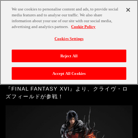
We use cookies to personalise content and ads, to provide social
media features and to analyse our traffic. We also share
information about your use of our site with our social media,
advertising and analytics partners.
Cookie Policy
NEWS
TOP
Cookies Settings
2024.12.15
GAME
Reject All
NEWS
[TEKKEN 8] ディレクターが語る「クラ
イヴ」の注目ポイント
Accept All Cookies
TEKKEN 8
『FINAL FANTASY XVI』より、クライヴ・ロ
ズフィールドが参戦！
TITLES