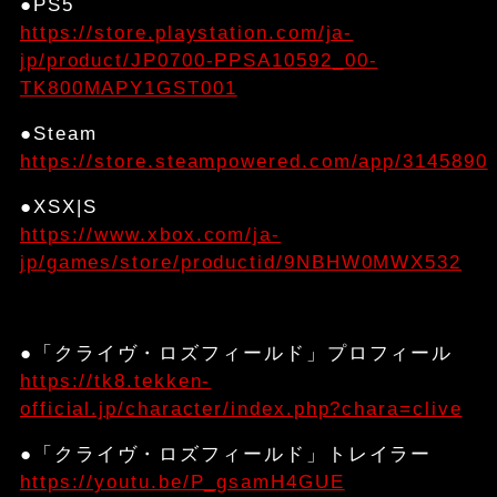
●PS5
https://store.playstation.com/ja-
jp/product/JP0700-PPSA10592_00-
TK800MAPY1GST001
●Steam
https://store.steampowered.com/app/3145890
●XSX|S
https://www.xbox.com/ja-
jp/games/store/productid/9NBHW0MWX532
●「クライヴ・ロズフィールド」プロフィール
https://tk8.tekken-
official.jp/character/index.php?chara=clive
●「クライヴ・ロズフィールド」トレイラー
https://youtu.be/P_gsamH4GUE