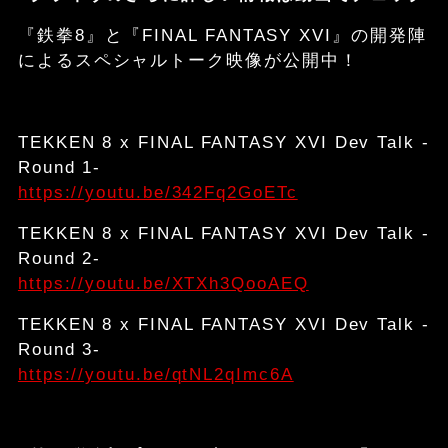
『鉄拳8』と『FINAL FANTASY XVI』の開発陣
によるスペシャルトーク映像が公開中！
TEKKEN 8 x FINAL FANTASY XVI Dev Talk -
Round 1-
https://youtu.be/342Fq2GoETc
TEKKEN 8 x FINAL FANTASY XVI Dev Talk -
Round 2-
https://youtu.be/XTXh3QooAEQ
TEKKEN 8 x FINAL FANTASY XVI Dev Talk -
Round 3-
https://youtu.be/qtNL2qImc6A