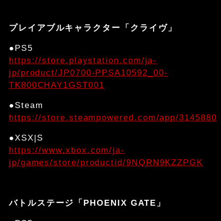
プレイアブルキャラクター「クライヴ」
●PS5
https://store.playstation.com/ja-
jp/product/JP0700-PPSA10592_00-
TK800CHAY1GST001
●Steam
https://store.steampowered.com/app/3145880
●XSX|S
https://www.xbox.com/ja-
jp/games/store/productid/9NQRN9KZZPGK
バトルステージ「PHOENIX GATE」