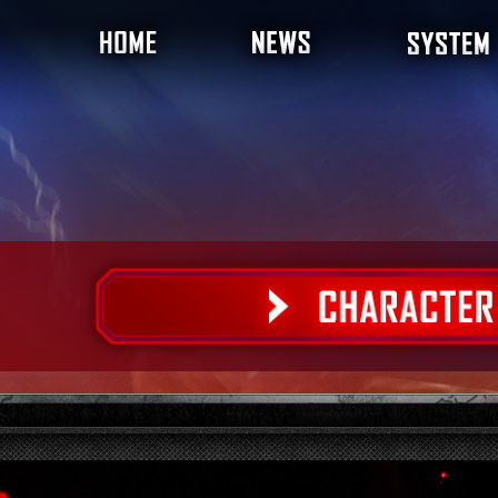
プレイスタイルチャ
バトルシステム
プレイボーナス
ゲームモード
はじめかた
拳奪戦
鉄拳力