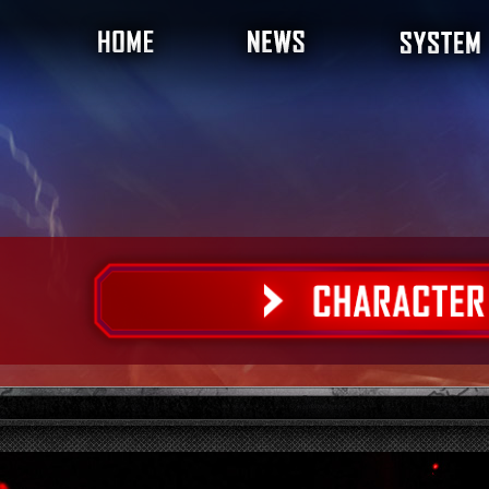
プレイスタイルチャ
バトルシステム
プレイボーナス
ゲームモード
はじめかた
拳奪戦
鉄拳力