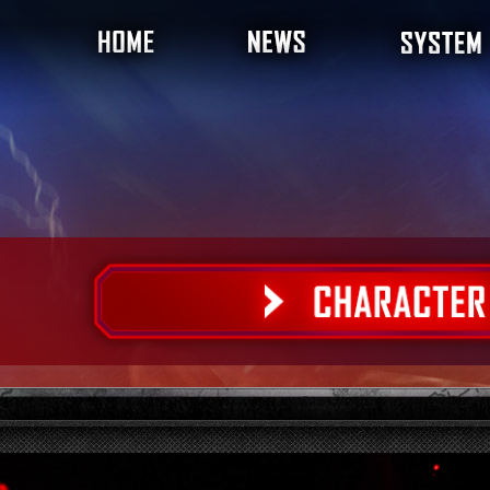
プレイスタイルチャ
バトルシステム
プレイボーナス
ゲームモード
はじめかた
拳奪戦
鉄拳力